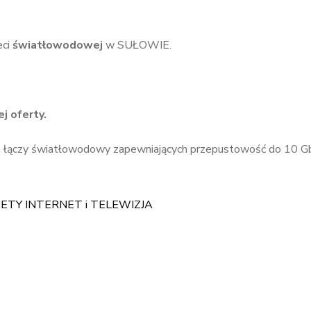
eci
światłowodowej
w SUŁOWIE.
j oferty.
h łączy światłowodowy zapewniających przepustowość do 10 Gb
IETY INTERNET i TELEWIZJA