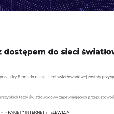
z dostępem do sieci świat
n przy ulicy Bema do naszej sieci światłowodowej zostały prz
erszybkich łączy światłowodowy zapewniających przepustowość
i – >
PAKIETY INTERNET i TELEWIZJA