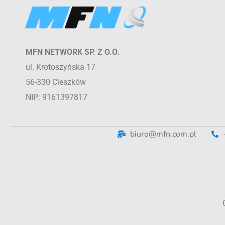
MFN NETWORK SP. Z O.O.
ul. Krotoszyńska 17
56-330 Cieszków
NIP: 9161397817
biuro@mfn.com.pl