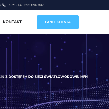
40
SMS +48 695 696 807
KONTAKT
PANEL KLIENTA
CIN Z DOSTĘPEM DO SIECI ŚWIATŁOWODOWEJ MFN